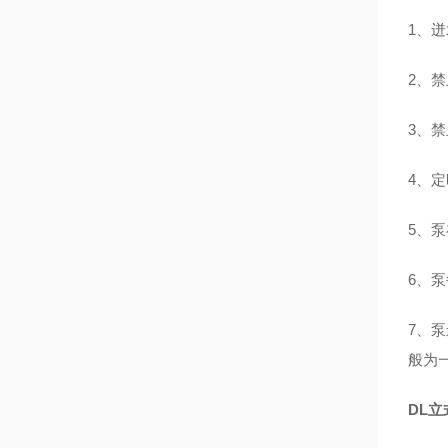
1、
2、
3、
4、
5、
6、
7、
般为
DL