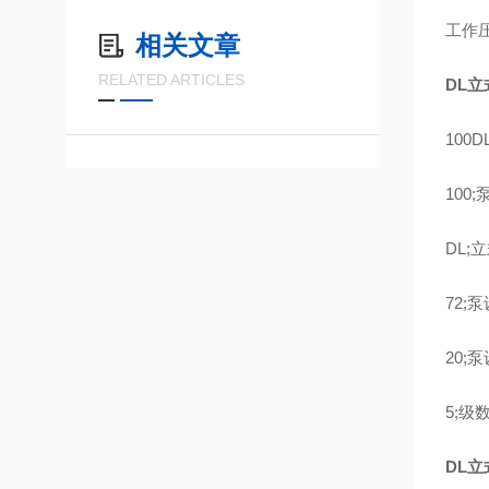
工作压
相关文章
RELATED ARTICLES
DL
100D
100
DL;
立
72;泵
20;
5;级
DL