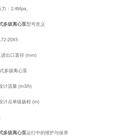
力：2.4Mpa。
立式多级离心泵
型号意义
L72-20X5
;泵进出口直径 (mm)
式多级离心泵
设计流量 (m3/h)
泵设计点单级扬程 (m)
数
立式多级离心泵
运行中的维护与保养