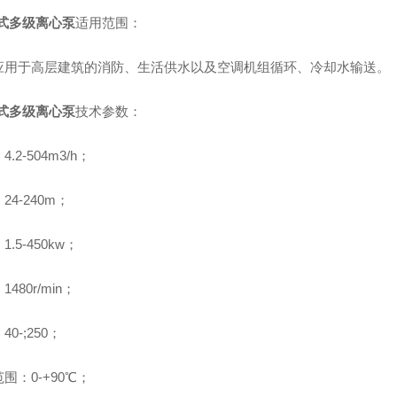
立式多级离心泵
适用范围：
应用于高层建筑的消防、生活供水以及空调机组循环、冷却水输送。
立式多级离心泵
技术参数：
.2-504m3/h；
24-240m；
.5-450kw；
480r/min；
0-;250；
围：0-+90℃；