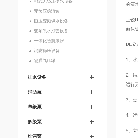
箱式无负压供水设备
的清
无负压稳流罐
上锐
恒压变频供水设备
而保
变频供水成套设备
一体化智慧泵房
DL
消防稳压设备
1、
隔膜气压罐
2、
排水设备
运行
消防泵
3、
单级泵
4、
多级泵
5、
排污泵