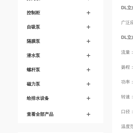
DL
控制柜
广泛
自吸泵
DL
隔膜泵
流量：4
潜水泵
扬程：
螺杆泵
功率：1
磁力泵
转速：1
给排水设备
口径：4
查看全部产品
温度范