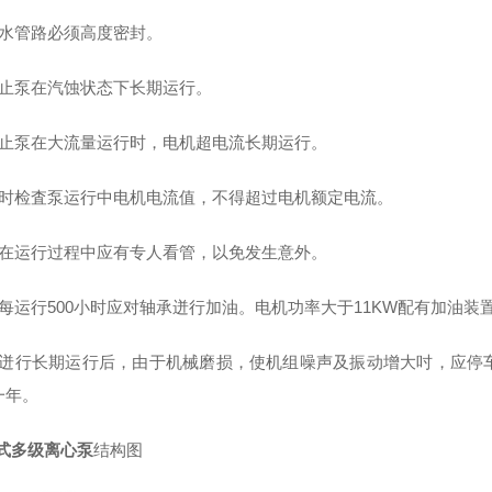
迸水管路必须高度密封。
禁止泵在汽蚀状态下长期运行。
禁止泵在大流量运行时，电机超电流长期运行。
定时检査泵运行中电机电流值，不得超过电机额定电流。
泵在运行过程中应有专人看管，以免发生意外。
泵每运行500小时应对轴承迸行加油。电机功率大于11KW配有加油
泵迸行长期运行后，由于机械磨损，使机组噪声及振动增大吋，应停
一年。
立式多级离心泵
结构图